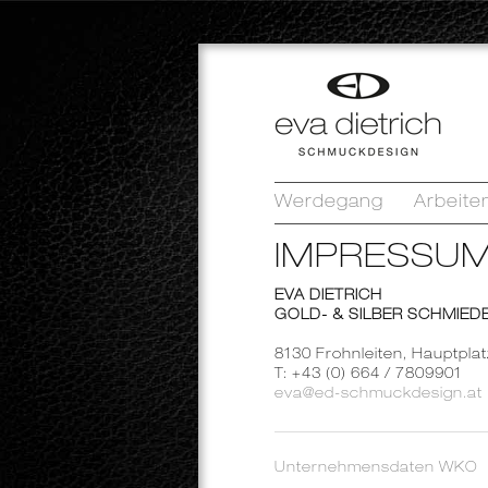
Werdegang
Arbeite
IMPRESSU
EVA DIETRICH
GOLD- & SILBER SCHMIED
8130 Frohnleiten, Hauptplat
T: +43 (0) 664 / 7809901
eva@ed-schmuckdesign.at
Unternehmensdaten WKO