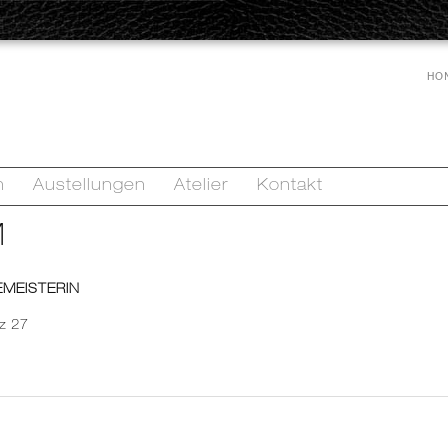
HO
n
Austellungen
Atelier
Kontakt
M
EMEISTERIN
z 27