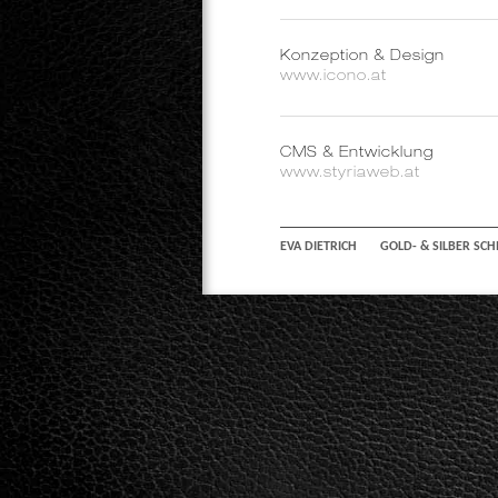
Konzeption & Design
www.icono.at
CMS & Entwicklung
www.styriaweb.at
EVA DIETRICH
GOLD- & SILBER SC