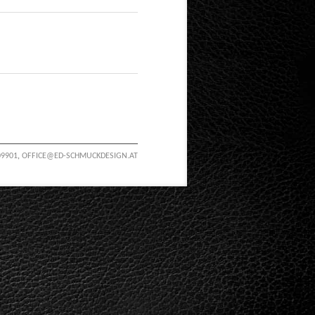
09901
,
OFFICE@ED-SCHMUCKDESIGN.AT